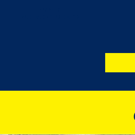
4Pm a 8pm
INAUGURACION Y FASE GRUPOS