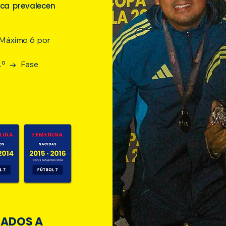
ica prevalecen
Máximo 6 por
4.º → Fase
TADOS A