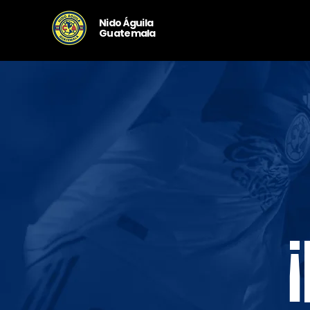
Nido Águila
Guatemala